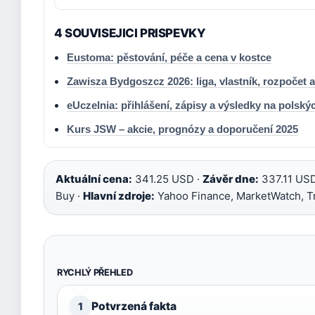
4 SOUVISEJICI PRISPEVKY
Eustoma: pěstování, péče a cena v kostce
Zawisza Bydgoszcz 2026: liga, vlastník, rozpočet 
eUczelnia: přihlášení, zápisy a výsledky na polský
Kurs JSW – akcie, prognózy a doporučení 2025
Aktuální cena:
341.25 USD ·
Závěr dne:
337.11 USD
Buy ·
Hlavní zdroje:
Yahoo Finance, MarketWatch, T
RYCHLÝ PŘEHLED
Potvrzená fakta
1