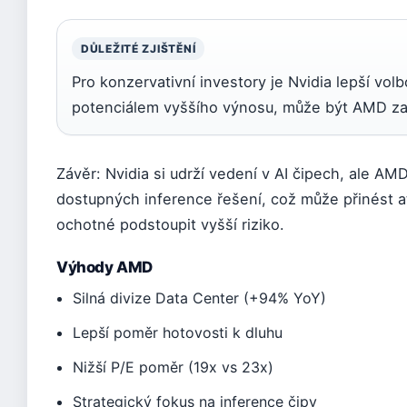
DŮLEŽITÉ ZJIŠTĚNÍ
Pro konzervativní investory je Nvidia lepší volbou
potenciálem vyššího výnosu, může být AMD zaj
Závěr: Nvidia si udrží vedení v AI čipech, ale A
dostupných inference řešení, což může přinést atr
ochotné podstoupit vyšší riziko.
Výhody AMD
Silná divize Data Center (+94% YoY)
Lepší poměr hotovosti k dluhu
Nižší P/E poměr (19x vs 23x)
Strategický fokus na inference čipy