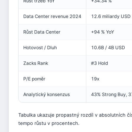
Růst tržeb YoY
+34.34 %
Data Center revenue 2024
12.6 miliardy USD
Růst Data Center
+94 % YoY
Hotovost / Dluh
10.6B / 4B USD
Zacks Rank
#3 Hold
P/E poměr
19x
Analytický konsenzus
43% Strong Buy, 
Tabulka ukazuje propastný rozdíl v absolutních 
tempo růstu v procentech.