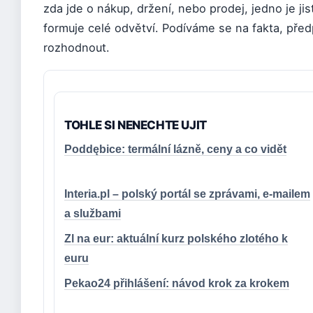
zda jde o nákup, držení, nebo prodej, jedno je ji
formuje celé odvětví. Podíváme se na fakta, pře
rozhodnout.
TOHLE SI NENECHTE UJIT
Poddębice: termální lázně, ceny a co vidět
Interia.pl – polský portál se zprávami, e-mailem
a službami
Zl na eur: aktuální kurz polského zlotého k
euru
Pekao24 přihlášení: návod krok za krokem