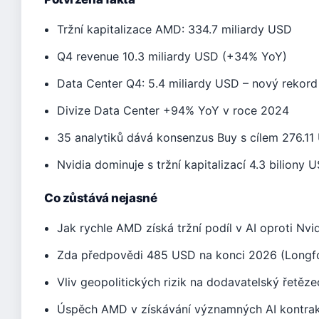
Tržní kapitalizace AMD: 334.7 miliardy USD
Q4 revenue 10.3 miliardy USD (+34% YoY)
Data Center Q4: 5.4 miliardy USD – nový rekord
Divize Data Center +94% YoY v roce 2024
35 analytiků dává konsenzus Buy s cílem 276.1
Nvidia dominuje s tržní kapitalizací 4.3 biliony 
Co zůstává nejasné
Jak rychle AMD získá tržní podíl v AI oproti Nvid
Zda předpovědi 485 USD na konci 2026 (Longfor
Vliv geopolitických rizik na dodavatelský řetěze
Úspěch AMD v získávání významných AI kontra