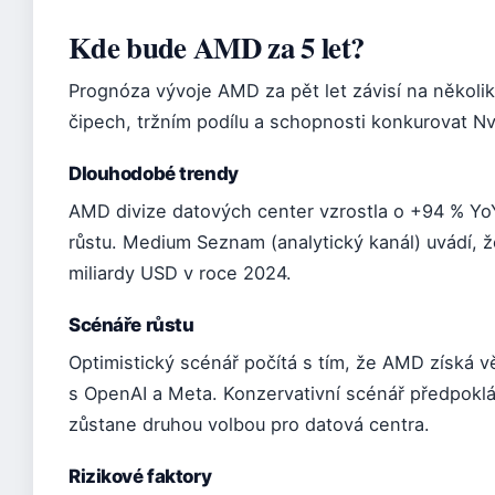
Kde bude AMD za 5 let?
Prognóza vývoje AMD za pět let závisí na několik
čipech, tržním podílu a schopnosti konkurovat Nvi
Dlouhodobé trendy
AMD divize datových center vzrostla o +94 % YoY
růstu. Medium Seznam (analytický kanál) uvádí, 
miliardy USD v roce 2024.
Scénáře růstu
Optimistický scénář počítá s tím, že AMD získá v
s OpenAI a Meta. Konzervativní scénář předpoklá
zůstane druhou volbou pro datová centra.
Rizikové faktory