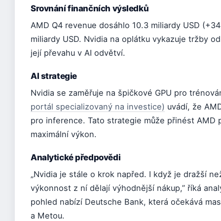
Srovnání finančních výsledků
AMD Q4 revenue dosáhlo 10.3 miliardy USD (+34% 
miliardy USD. Nvidia na oplátku vykazuje tržby 
její převahu v AI odvětví.
AI strategie
Nvidia se zaměřuje na špičkové GPU pro trénová
portál specializovaný na investice)
uvádí, že AMD
pro inference. Tato strategie může přinést AMD 
maximální výkon.
Analytické předpovědi
„Nvidia je stále o krok napřed. I když je dražší ne
výkonnost z ní dělají výhodnější nákup,” říká an
pohled nabízí Deutsche Bank, která očekává mas
a Metou.