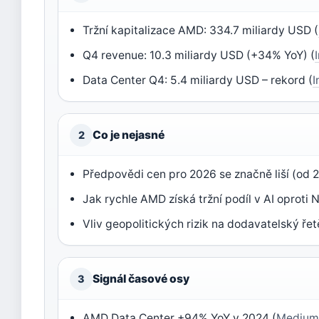
Tržní kapitalizace AMD: 334.7 miliardy USD (
Q4 revenue: 10.3 miliardy USD (+34% YoY) (
Data Center Q4: 5.4 miliardy USD – rekord (
I
Co je nejasné
2
Předpovědi cen pro 2026 se značně liší (od
Jak rychle AMD získá tržní podíl v AI oproti N
Vliv geopolitických rizik na dodavatelský ře
Signál časové osy
3
AMD Data Center +94% YoY v 2024 (
Medium