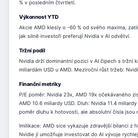
% v posledním čtvrtletí.
Výkonnost YTD
Akcie AMD klesly o -60 % od svého maxima, zatím
jak silně investoři preferují Nvidia v AI odvětví.
Tržní podíl
Nvidia drží dominantní pozici v AI čipech s tržní k
miliardám USD u AMD. Meziroční růst tržeb: Nvi
Finanční metriky
P/E poměr: Nvidia 23x, AMD 19x očekávaného zisk
AMD 10.6 miliardy USD. Dluh: Nvidia 11.4 miliar
poměr dluhu k hotovosti, ale absolutní čísla jsou
Imilikace: AMD sice vykazuje zdravější bilanci z hl
Nvidie jí umožňuje investovat do AI vývoje rychlej