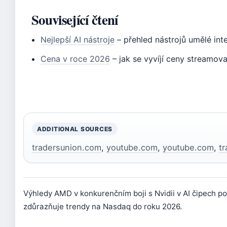
Související čtení
Nejlepší AI nástroje
– přehled nástrojů umělé int
Cena v roce 2026
– jak se vyvíjí ceny streamov
ADDITIONAL SOURCES
tradersunion.com
,
youtube.com
,
youtube.com
,
t
Výhledy AMD v konkurenčním boji s Nvidii v AI čipech po
zdůrazňuje trendy na Nasdaq do roku 2026.