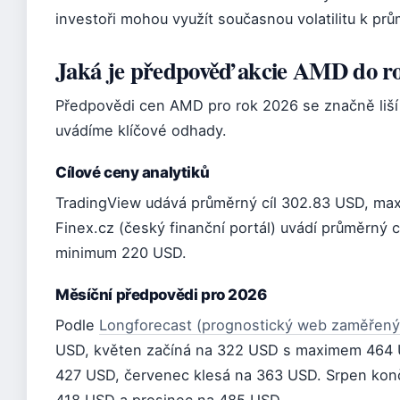
investoři mohou využít současnou volatilitu k pr
Jaká je předpověď akcie AMD do r
Předpovědi cen AMD pro rok 2026 se značně liší v
uvádíme klíčové odhady.
Cílové ceny analytiků
TradingView udává průměrný cíl 302.83 USD, m
Finex.cz (český finanční portál) uvádí průměrný
minimum 220 USD.
Měsíční předpovědi pro 2026
Podle
Longforecast (prognostický web zaměřený
USD, květen začíná na 322 USD s maximem 464 
427 USD, červenec klesá na 363 USD. Srpen končí
418 USD a prosinec na 485 USD.