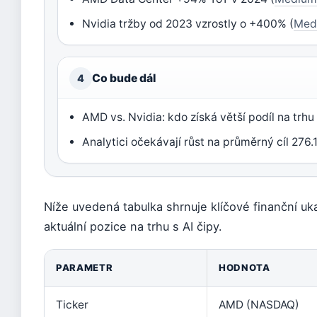
Nvidia tržby od 2023 vzrostly o +400% (
Med
Co bude dál
4
AMD vs. Nvidia: kdo získá větší podíl na trhu
Analytici očekávají růst na průměrný cíl 276.
Níže uvedená tabulka shrnuje klíčové finanční uk
aktuální pozice na trhu s AI čipy.
PARAMETR
HODNOTA
Ticker
AMD (NASDAQ)