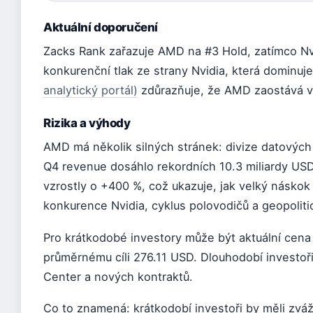
Aktuální doporučení
Zacks Rank zařazuje AMD na #3 Hold, zatímco Nvi
konkurenční tlak ze strany Nvidia, která dominuje
analytický portál)
zdůrazňuje, že AMD zaostává v 
Rizika a výhody
AMD má několik silných stránek: divize datových
Q4 revenue dosáhlo rekordních 10.3 miliardy USD
vzrostly o +400 %, což ukazuje, jak velký náskok 
konkurence Nvidia, cyklus polovodičů a geopolitic
Pro krátkodobé investory může být aktuální cena
průměrnému cíli 276.11 USD. Dlouhodobí investoři
Center a nových kontraktů.
Co to znamená: krátkodobí investoři by měli zváž