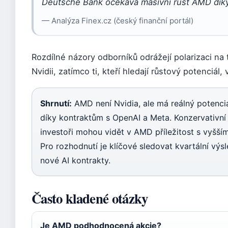
Deutsche Bank očekává masivní růst AMD díky
— Analýza Finex.cz (český finanční portál)
Rozdílné názory odborníků odrážejí polarizaci na t
Nvidii, zatímco ti, kteří hledají růstový potenciál, 
Shrnutí:
AMD není Nvidia, ale má reálný potenciá
díky kontraktům s OpenAI a Meta. Konzervativní i
investoři mohou vidět v AMD příležitost s vyšší
Pro rozhodnutí je klíčové sledovat kvartální vý
nové AI kontrakty.
Často kladené otázky
Je AMD podhodnocená akcie?