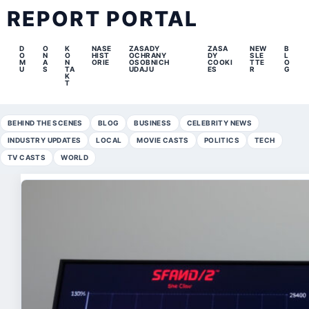
REPORT PORTAL
D
O
K
NASE
ZASADY
ZASA
NEW
B
O
N
O
HIST
OCHRANY
DY
SLE
L
M
A
N
ORIE
OSOBNICH
COOKI
TTE
O
U
S
TA
UDAJU
ES
R
G
K
T
BEHIND THE SCENES
BLOG
BUSINESS
CELEBRITY NEWS
INDUSTRY UPDATES
LOCAL
MOVIE CASTS
POLITICS
TECH
TV CASTS
WORLD