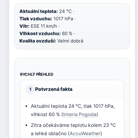
Aktuální teplota:
24 °C ·
Tlak vzduchu:
1017 hPa ·
Vítr:
ESE 11 km/h ·
Vlhkost vzduchu:
60 % ·
Kvalita ovzduší:
Velmi dobrá
RYCHLÝ PŘEHLED
Potvrzená fakta
1
Aktuální teplota 24 °C, tlak 1017 hPa,
vlhkost 60 % (
Interia Pogoda
)
Zítra očekáváme teplotu kolem 23 °C
a lehké oblačno (
AccuWeather
)