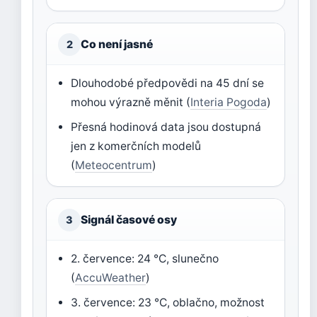
Co není jasné
2
Dlouhodobé předpovědi na 45 dní se
mohou výrazně měnit (
Interia Pogoda
)
Přesná hodinová data jsou dostupná
jen z komerčních modelů
(
Meteocentrum
)
Signál časové osy
3
2. července: 24 °C, slunečno
(
AccuWeather
)
3. července: 23 °C, oblačno, možnost