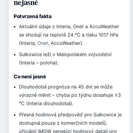
nejasné
Potvrzená fakta
Aktuální údaje z Interia, Onet a AccuWeather
se shodují na teplotě 24 °C a tlaku 1017 hPa
(Interia,
Onet
, AccuWeather).
Sułkowice leží v Malopolském vojvodství
(Interia – poloha).
Co není jasné
Dlouhodobá prognóza na 45 dní se může
výrazně měnit – chyba po týdnu dosahuje ±3
°C (Interia dlouhodobá).
Přesná hodinová předpověď pro Sułkowice je
dostupná pouze z komerčních modelů;
oficiální IMGW nenabízí hodinový detail pro