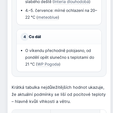
slabého deště (
Interia dlouhodobá
)
4.–5. července: mírné ochlazení na 20–
22 °C (
meteoblue
)
Co dál
4
O víkendu přechodně polojasno, od
pondělí opět slunečno s teplotami do
21 °C (
WP Pogoda
)
Krátká tabulka nejdůležitějších hodnot ukazuje,
že aktuální podmínky se liší od pocitové teploty
– hlavně kvůli vlhkosti a větru.