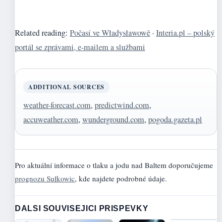
Related reading:
Počasí ve Władysławowě
·
Interia.pl – polský
portál se zprávami, e-mailem a službami
ADDITIONAL SOURCES
weather-forecast.com
,
predictwind.com
,
accuweather.com
,
wunderground.com
,
pogoda.gazeta.pl
Pro aktuální informace o tlaku a jodu nad Baltem doporučujeme
prognozu Sułkowic
, kde najdete podrobné údaje.
DALSI SOUVISEJICI PRISPEVKY