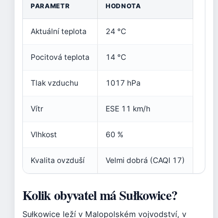
PARAMETR
HODNOTA
Aktuální teplota
24 °C
Pocitová teplota
14 °C
Tlak vzduchu
1017 hPa
Vítr
ESE 11 km/h
Vlhkost
60 %
Kvalita ovzduší
Velmi dobrá (CAQI 17)
Kolik obyvatel má Sułkowice?
Sułkowice leží v Malopolském vojvodství, v