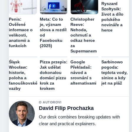
Ryszard
Szołtysik:
život a dílo
Penis:
Meta: Co to
Christopher
polského
Ověřené
je, význam
Reeve:
novináře a
informace o
slova a rozdíl
Nehoda,
herce
velikosti,
od
ochrnutí a
anatomii a
Facebooku
odkaz herce
funkcích
(2025)
za
Supermanem
Śląsk
Pizza przepis:
Google
Sarbinowo
Wrocław:
Jak udělat
Překladač:
pogoda:
historie,
dokonalou
návod a
teplota vody,
poloha a
domácí pizzu
srovnání s
sinice a kdy
fanouškovské
krok za
alternativami
jet na pláž
vazby
krokem
O AUTOROVI
David Filip Prochazka
Our desk combines breaking updates with
clear and practical explainers.