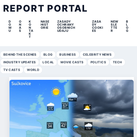
REPORT PORTAL
D
O
K
NASE
ZASADY
ZASA
NEW
B
O
N
O
HIST
OCHRANY
DY
SLE
L
M
A
N
ORIE
OSOBNICH
COOKI
TTE
O
U
S
TA
UDAJU
ES
R
G
K
T
BEHIND THE SCENES
BLOG
BUSINESS
CELEBRITY NEWS
INDUSTRY UPDATES
LOCAL
MOVIE CASTS
POLITICS
TECH
TV CASTS
WORLD