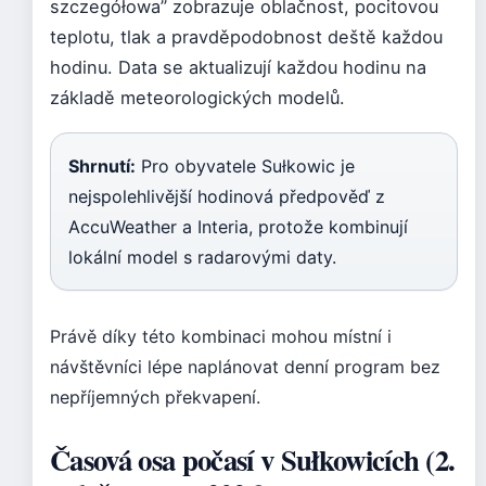
szczegółowa” zobrazuje oblačnost, pocitovou
teplotu, tlak a pravděpodobnost deště každou
hodinu. Data se aktualizují každou hodinu na
základě meteorologických modelů.
Shrnutí:
Pro obyvatele Sułkowic je
nejspolehlivější hodinová předpověď z
AccuWeather a Interia, protože kombinují
lokální model s radarovými daty.
Právě díky této kombinaci mohou místní i
návštěvníci lépe naplánovat denní program bez
nepříjemných překvapení.
Časová osa počasí v Sułkowicích (2.