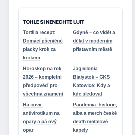
TOHLE SI NENECHTE UJIT
Tortilla recept:
Gdyně – co vidět a
Domácí pšeničné
dělat v moderním
placky krok za
přístavním městě
krokem
Horoskop na rok
Jagiellonia
2026 – kompletní
Białystok – GKS
předpověď pro
Katowice: Kdy a
všechna znamení
kde sledovat
Ha covir:
Pandemia: historie,
antivirotikum na
alba a merch české
opary a pá ový
death metalové
opar
kapely