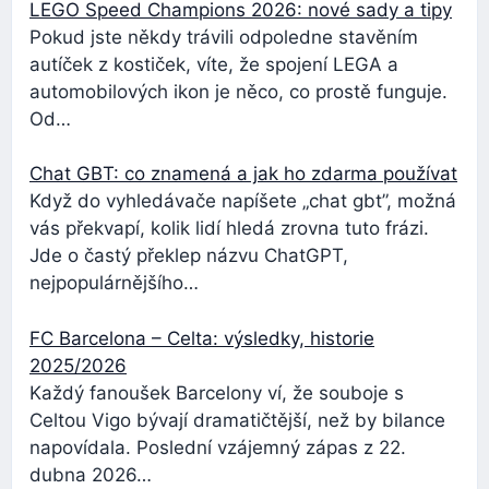
LEGO Speed Champions 2026: nové sady a tipy
Pokud jste někdy trávili odpoledne stavěním
autíček z kostiček, víte, že spojení LEGA a
automobilových ikon je něco, co prostě funguje.
Od…
Chat GBT: co znamená a jak ho zdarma používat
Když do vyhledávače napíšete „chat gbt”, možná
vás překvapí, kolik lidí hledá zrovna tuto frázi.
Jde o častý překlep názvu ChatGPT,
nejpopulárnějšího…
FC Barcelona – Celta: výsledky, historie
2025/2026
Každý fanoušek Barcelony ví, že souboje s
Celtou Vigo bývají dramatičtější, než by bilance
napovídala. Poslední vzájemný zápas z 22.
dubna 2026…