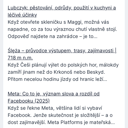
Lubczyk: pěstování, odrůdy, použití v kuchyni a
léčivé účinky
Když otevřete skleničku s Maggi, možná vás
napadne, co za tou výraznou chutí vlastně stojí.
Odpověď najdete na zahrádce – je to…
Ślęża – průvodce výstupem, trasy, zajímavosti |
718 m n.m.
Když Češi plánují výlet do polských hor, málokdy
zamíří jinam než do Krkonoš nebo Beskyd.
Přitom necelou hodinu jízdy od hranic leží…
Meta: Co to je, význam slova a rozdíl od
Facebooku (2025)
Když se řekne Meta, většina lidí si vybaví
Facebook. Jenže skutečnost je složitější – a o
dost zajímavější. Meta Platforms je mateřská…