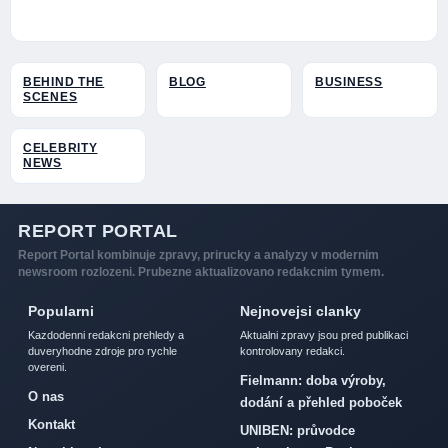
BEHIND THE
BLOG
BUSINESS
SCENES
CELEBRITY
NEWS
REPORT PORTAL
Report Portal kombinuje zpravy, prirucky a analyzy v modernim
newsroom rozlozeni. Prubezne aktualizovano redakcnim tymem.
Popularni
Nejnovejsi clanky
Kazdodenni redakcni prehledy a
Aktualni zpravy jsou pred publikaci
duveryhodne zdroje pro rychle
kontrolovany redakci.
overeni.
Fielmann: doba výroby,
O nas
dodání a přehled poboček
Kontakt
UNIBEN: průvodce