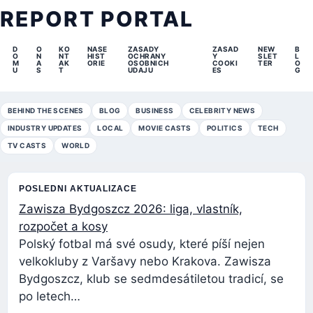
REPORT PORTAL
D
O
KO
NASE
ZASADY
ZASAD
NEW
B
O
N
NT
HIST
OCHRANY
Y
SLET
L
M
A
AK
ORIE
OSOBNICH
COOKI
TER
O
U
S
T
UDAJU
ES
G
BEHIND THE SCENES
BLOG
BUSINESS
CELEBRITY NEWS
INDUSTRY UPDATES
LOCAL
MOVIE CASTS
POLITICS
TECH
TV CASTS
WORLD
POSLEDNI AKTUALIZACE
Zawisza Bydgoszcz 2026: liga, vlastník,
rozpočet a kosy
Polský fotbal má své osudy, které píší nejen
velkokluby z Varšavy nebo Krakova. Zawisza
Bydgoszcz, klub se sedmdesátiletou tradicí, se
po letech…