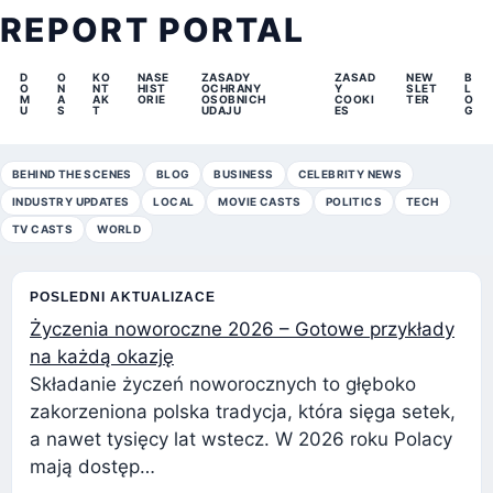
REPORT PORTAL
D
O
KO
NASE
ZASADY
ZASAD
NEW
B
O
N
NT
HIST
OCHRANY
Y
SLET
L
M
A
AK
ORIE
OSOBNICH
COOKI
TER
O
U
S
T
UDAJU
ES
G
BEHIND THE SCENES
BLOG
BUSINESS
CELEBRITY NEWS
INDUSTRY UPDATES
LOCAL
MOVIE CASTS
POLITICS
TECH
TV CASTS
WORLD
POSLEDNI AKTUALIZACE
Życzenia noworoczne 2026 – Gotowe przykłady
na każdą okazję
Składanie życzeń noworocznych to głęboko
zakorzeniona polska tradycja, która sięga setek,
a nawet tysięcy lat wstecz. W 2026 roku Polacy
mają dostęp…