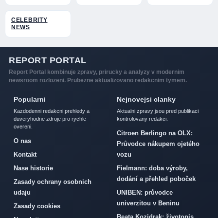
CELEBRITY
NEWS
REPORT PORTAL
Report Portal kombinuje zpravy, prirucky a analyzy v modernim
newsroom rozlozeni. Prubezne aktualizovano redakcnim tymem.
Popularni
Nejnovejsi clanky
Kazdodenni redakcni prehledy a
Aktualni zpravy jsou pred publikaci
duveryhodne zdroje pro rychle
kontrolovany redakci.
overeni.
Citroen Berlingo na OLX:
O nas
Průvodce nákupem ojetého
Kontakt
vozu
Nase historie
Fielmann: doba výroby,
dodání a přehled poboček
Zasady ochrany osobnich
udaju
UNIBEN: průvodce
univerzitou v Beninu
Zasady cookies
Beata Kozidrak: životopis,