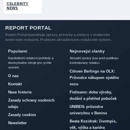
CELEBRITY
NEWS
REPORT PORTAL
Report Portal kombinuje zpravy, prirucky a analyzy v modernim
newsroom rozlozeni. Prubezne aktualizovano redakcnim tymem.
Popularni
Nejnovejsi clanky
Kazdodenni redakcni prehledy a
Aktualni zpravy jsou pred publikaci
duveryhodne zdroje pro rychle
kontrolovany redakci.
overeni.
Citroen Berlingo na OLX:
O nas
Průvodce nákupem ojetého
Kontakt
vozu
Nase historie
Fielmann: doba výroby,
dodání a přehled poboček
Zasady ochrany osobnich
udaju
UNIBEN: průvodce
univerzitou v Beninu
Zasady cookies
Beata Kozidrak: životopis,
Newsletter
věk, výška a kariéra