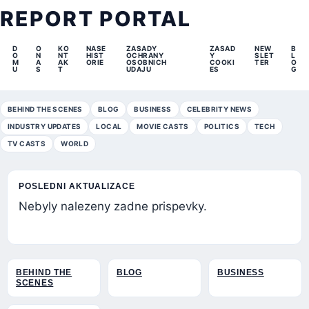
REPORT PORTAL
D
O
KO
NASE
ZASADY
ZASAD
NEW
B
O
N
NT
HIST
OCHRANY
Y
SLET
L
M
A
AK
ORIE
OSOBNICH
COOKI
TER
O
U
S
T
UDAJU
ES
G
BEHIND THE SCENES
BLOG
BUSINESS
CELEBRITY NEWS
INDUSTRY UPDATES
LOCAL
MOVIE CASTS
POLITICS
TECH
TV CASTS
WORLD
POSLEDNI AKTUALIZACE
Nebyly nalezeny zadne prispevky.
BEHIND THE
BLOG
BUSINESS
SCENES