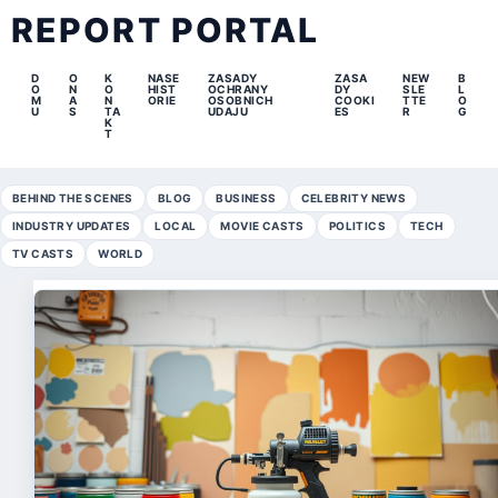
REPORT PORTAL
D
O
K
NASE
ZASADY
ZASA
NEW
B
O
N
O
HIST
OCHRANY
DY
SLE
L
M
A
N
ORIE
OSOBNICH
COOKI
TTE
O
U
S
TA
UDAJU
ES
R
G
K
T
BEHIND THE SCENES
BLOG
BUSINESS
CELEBRITY NEWS
INDUSTRY UPDATES
LOCAL
MOVIE CASTS
POLITICS
TECH
TV CASTS
WORLD