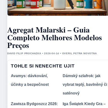
Agregat Malarski – Guia
Completo Melhores Modelos
Preços
DAVID FILIP PROCHAZKA • 2026-04-14 • OVERIL PETRA NOVOTNA
TOHLE SI NENECHTE UJIT
Avamys: dávkování,
Dámský szlafrok: jak
účinky a bezpečnost
vybrat teplý, bavlněný či
saténový
Zawisza Bydgoszcz 2026:
Iga Świątek Kiedy Gra –