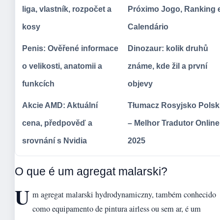
liga, vlastník, rozpočet a
Próximo Jogo, Ranking 
kosy
Calendário
Penis: Ověřené informace
Dinozaur: kolik druhů
o velikosti, anatomii a
známe, kde žil a první
funkcích
objevy
Akcie AMD: Aktuální
Tłumacz Rosyjsko Polsk
cena, předpověď a
– Melhor Tradutor Online
srovnání s Nvidia
2025
O que é um agregat malarski?
U
m agregat malarski hydrodynamiczny, também conhecido
como equipamento de pintura airless ou sem ar, é um