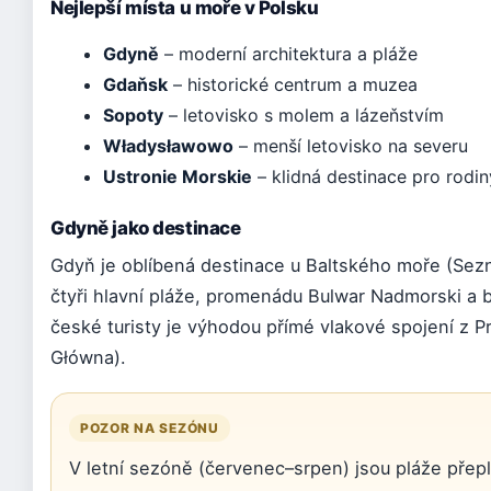
Nejlepší místa u moře v Polsku
Gdyně
– moderní architektura a pláže
Gdaňsk
– historické centrum a muzea
Sopoty
– letovisko s molem a lázeňstvím
Władysławowo
– menší letovisko na severu
Ustronie Morskie
– klidná destinace pro rodin
Gdyně jako destinace
Gdyň je oblíbená destinace u Baltského moře (Sez
čtyři hlavní pláže, promenádu Bulwar Nadmorski a b
české turisty je výhodou přímé vlakové spojení z 
Główna).
POZOR NA SEZÓNU
V letní sezóně (červenec–srpen) jsou pláže přep