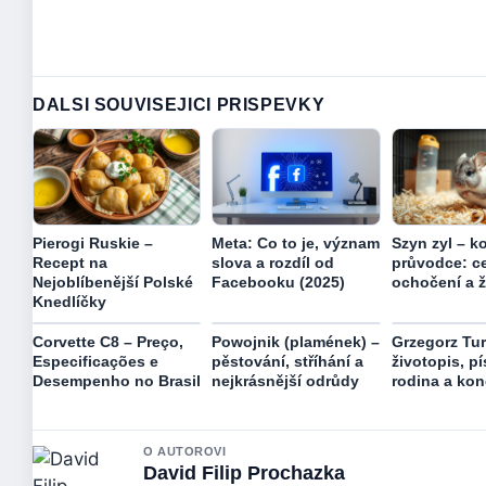
DALSI SOUVISEJICI PRISPEVKY
Pierogi Ruskie –
Meta: Co to je, význam
Szyn zyl – k
Recept na
slova a rozdíl od
průvodce: ce
Nejoblíbenější Polské
Facebooku (2025)
ochočení a ž
Knedlíčky
Corvette C8 – Preço,
Powojnik (plamének) –
Grzegorz Tu
Especificações e
pěstování, stříhání a
životopis, pí
Desempenho no Brasil
nejkrásnější odrůdy
rodina a kon
O AUTOROVI
David Filip Prochazka