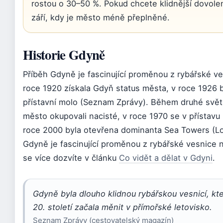
rostou o 30–50 %. Pokud chcete klidnější dovol
září, kdy je město méně přeplněné.
Historie Gdyně
Příběh Gdyně je fascinující proměnou z rybářské ve
roce 1920 získala Gdyň status města, v roce 1926 
přístavní molo (Seznam Zprávy). Během druhé svět
město okupovali nacisté, v roce 1970 se v přístavu 
roce 2000 byla otevřena dominanta Sea Towers (L
Gdyně je fascinující proměnou z rybářské vesnice 
se více dozvíte v článku
Co vidět a dělat v Gdyni
.
Gdyně byla dlouho klidnou rybářskou vesnicí, kte
20. století začala měnit v přímořské letovisko.
Seznam Zprávy (cestovatelský magazín)