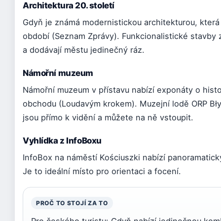
Architektura 20. století
Gdyň je známá modernistickou architekturou, která
období (Seznam Zprávy). Funkcionalistické stavby ze
a dodávají městu jedinečný ráz.
Námořní muzeum
Námořní muzeum v přístavu nabízí exponáty o histo
obchodu (Loudavým krokem). Muzejní lodě ORP Bł
jsou přímo k vidění a můžete na ně vstoupit.
Vyhlídka z InfoBoxu
InfoBox na náměstí Kościuszki nabízí panoramatický
Je to ideální místo pro orientaci a focení.
PROČ TO STOJÍ ZA TO
Pro českého turistu: Gdyň nabízí jedinečnou kom