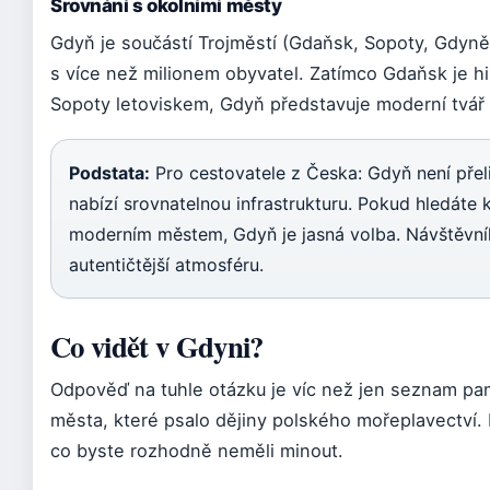
Srovnání s okolními městy
Gdyň je součástí Trojměstí (Gdaňsk, Sopoty, Gdyně)
s více než milionem obyvatel. Zatímco Gdaňsk je h
Sopoty letoviskem, Gdyň představuje moderní tvář
Podstata:
Pro cestovatele z Česka: Gdyň není přel
nabízí srovnatelnou infrastrukturu. Pokud hledáte 
moderním městem, Gdyň je jasná volba. Návštěvník
autentičtější atmosféru.
Co vidět v Gdyni?
Odpověď na tuhle otázku je víc než jen seznam pa
města, které psalo dějiny polského mořeplavectví.
co byste rozhodně neměli minout.