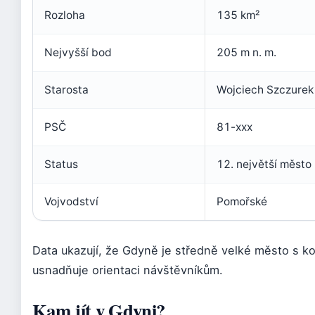
Rozloha
135 km²
Nejvyšší bod
205 m n. m.
Starosta
Wojciech Szczurek
PSČ
81-xxx
Status
12. největší město
Vojvodství
Pomořské
Data ukazují, že Gdyně je středně velké město s k
usnadňuje orientaci návštěvníkům.
Kam jít v Gdyni?