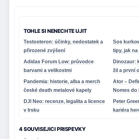
TOHLE SI NENECHTE UJIT
Testosteron: účinky, nedostatek a
Sos kurkow
přirozené zvýšení
tipy, jak n
Adidas Forum Low: průvodce
Dinozaur: 
barvami a velikostmi
žil a první
Pandemia: historie, alba a merch
Ator – Defi
české death metalové kapely
Nomes do B
DJI Neo: recenze, legalita a licence
Peter Green
v Irsku
kariéra her
4 SOUVISEJICI PRISPEVKY