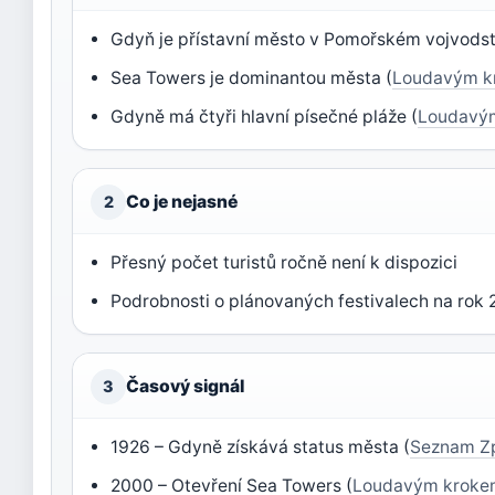
Gdyň je přístavní město v Pomořském vojvodst
Sea Towers je dominantou města (
Loudavým k
Gdyně má čtyři hlavní písečné pláže (
Loudavý
Co je nejasné
2
Přesný počet turistů ročně není k dispozici
Podrobnosti o plánovaných festivalech na rok
Časový signál
3
1926 – Gdyně získává status města (
Seznam Z
2000 – Otevření Sea Towers (
Loudavým krok