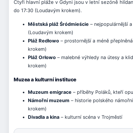
Čtyři hlavní pláže v Gdyni jsou v letní sezóně hlíd
do 17:30 (Loudavým krokem).
Městská pláž Śródmieście
– nejpopulárnější a 
(Loudavým krokem)
Pláž Redłowo
– prostornější a méně přeplněná
krokem)
Pláž Orłowo
– malebné výhledy na útesy a kli
krokem)
Muzea a kulturní instituce
Muzeum emigrace
– příběhy Poláků, kteří opus
Námořní muzeum
– historie polského námoř
krokem)
Divadla a kina
– kulturní scéna v Trojměstí