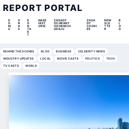
REPORT PORTAL
D
O
K
NASE
ZASADY
ZASA
NEW
B
O
N
O
HIST
OCHRANY
DY
SLE
L
M
A
N
ORIE
OSOBNICH
COOKI
TTE
O
U
S
TA
UDAJU
ES
R
G
K
T
BEHIND THE SCENES
BLOG
BUSINESS
CELEBRITY NEWS
INDUSTRY UPDATES
LOCAL
MOVIE CASTS
POLITICS
TECH
TV CASTS
WORLD