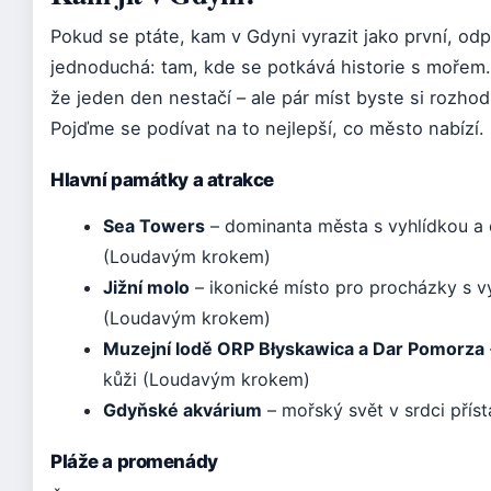
Pokud se ptáte, kam v Gdyni vyrazit jako první, od
jednoduchá: tam, kde se potkává historie s mořem. G
že jeden den nestačí – ale pár míst byste si rozhod
Pojďme se podívat na to nejlepší, co město nabízí.
Hlavní památky a atrakce
Sea Towers
– dominanta města s vyhlídkou a
(Loudavým krokem)
Jižní molo
– ikonické místo pro procházky s v
(Loudavým krokem)
Muzejní lodě ORP Błyskawica a Dar Pomorza
kůži (Loudavým krokem)
Gdyňské akvárium
– mořský svět v srdci pří
Pláže a promenády