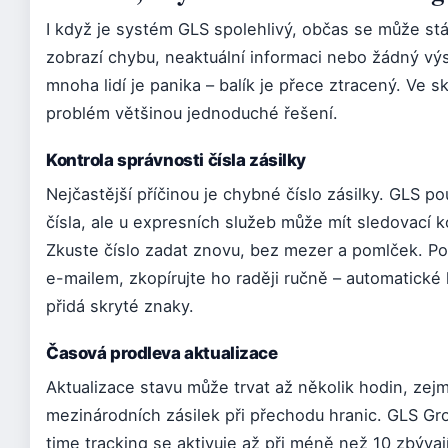
I když je systém GLS spolehlivý, občas se může stá
zobrazí chybu, neaktuální informaci nebo žádný vý
mnoha lidí je panika – balík je přece ztracený. Ve 
problém většinou jednoduché řešení.
Kontrola správnosti čísla zásilky
Nejčastější příčinou je chybné číslo zásilky. GLS p
čísla, ale u expresních služeb může mít sledovací kó
Zkuste číslo zadat znovu, bez mezer a pomlček. Pok
e-mailem, zkopírujte ho raději ručně – automatické
přidá skryté znaky.
Časová prodleva aktualizace
Aktualizace stavu může trvat až několik hodin, zej
mezinárodních zásilek při přechodu hranic. GLS Gro
time tracking se aktivuje až při méně než 10 zbývaj