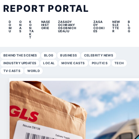
REPORT PORTAL
D
O
K
NASE
ZASADY
ZASA
NEW
B
O
N
O
HIST
OCHRANY
DY
SLE
L
M
A
N
ORIE
OSOBNICH
COOKI
TTE
O
U
S
TA
UDAJU
ES
R
G
K
T
BEHIND THE SCENES
BLOG
BUSINESS
CELEBRITY NEWS
INDUSTRY UPDATES
LOCAL
MOVIE CASTS
POLITICS
TECH
TV CASTS
WORLD