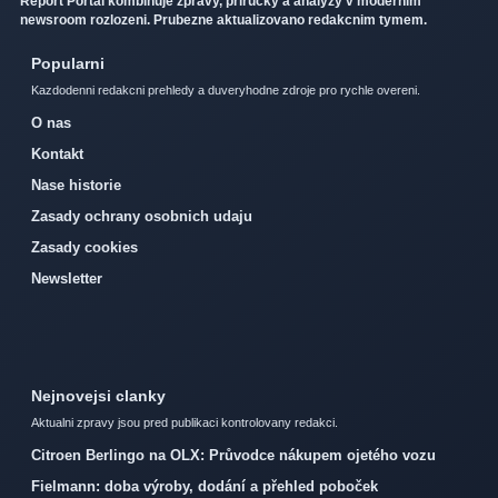
Report Portal kombinuje zpravy, prirucky a analyzy v modernim
newsroom rozlozeni. Prubezne aktualizovano redakcnim tymem.
Popularni
Kazdodenni redakcni prehledy a duveryhodne zdroje pro rychle overeni.
O nas
Kontakt
Nase historie
Zasady ochrany osobnich udaju
Zasady cookies
Newsletter
Nejnovejsi clanky
Aktualni zpravy jsou pred publikaci kontrolovany redakci.
Citroen Berlingo na OLX: Průvodce nákupem ojetého vozu
Fielmann: doba výroby, dodání a přehled poboček