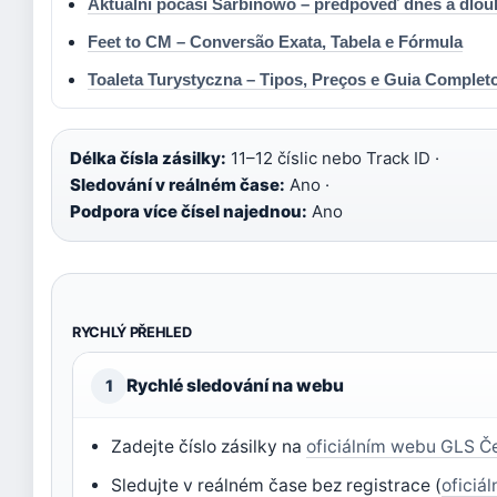
Aktuální počasí Sarbinowo – předpověď dnes a dlo
Feet to CM – Conversão Exata, Tabela e Fórmula
Toaleta Turystyczna – Tipos, Preços e Guia Complet
Délka čísla zásilky:
11–12 číslic nebo Track ID ·
Sledování v reálném čase:
Ano ·
Podpora více čísel najednou:
Ano
RYCHLÝ PŘEHLED
Rychlé sledování na webu
1
Zadejte číslo zásilky na
oficiálním webu GLS Č
Sledujte v reálném čase bez registrace (
oficiá