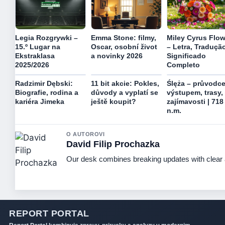
Legia Rozgrywki –
Emma Stone: filmy,
Miley Cyrus Flo
15.º Lugar na
Oscar, osobní život
– Letra, Traduçã
Ekstraklasa
a novinky 2026
Significado
2025/2026
Completo
Radzimir Dębski:
11 bit akcie: Pokles,
Ślęża – průvodc
Biografie, rodina a
důvody a vyplatí se
výstupem, trasy,
kariéra Jimeka
ještě koupit?
zajímavosti | 718
n.m.
O AUTOROVI
David Filip Prochazka
Our desk combines breaking updates with clear a
REPORT PORTAL