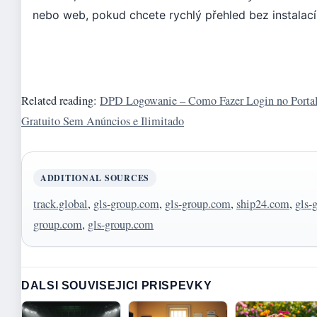
nebo web, pokud chcete rychlý přehled bez instalací
Related reading:
DPD Logowanie – Como Fazer Login no Port
Gratuito Sem Anúncios e Ilimitado
ADDITIONAL SOURCES
track.global
,
gls-group.com
,
gls-group.com
,
ship24.com
,
gls-
group.com
,
gls-group.com
DALSI SOUVISEJICI PRISPEVKY