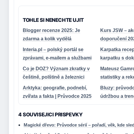
TOHLE SI NENECHTE UJIT
Blogger recenze 2025: Je
Kurs JSW – ak
zdarma a kolik vydělá
doporučení 20
Interia.pl – polský portál se
Karpatka recep
zprávami, e-mailem a službami
karpatku s do
Co je DOZ? Význam zkratky v
Mateusz Gamrot
češtině, polštině a železnici
statistiky a r
Arktyka: geografie, podnebí,
Bluzy: průvod
zvířata a fakta | Průvodce 2025
údržbou a tren
4 SOUVISEJICI PRISPEVKY
Magické dřevo: Průvodce sérií – pořadí, věk, kde sled