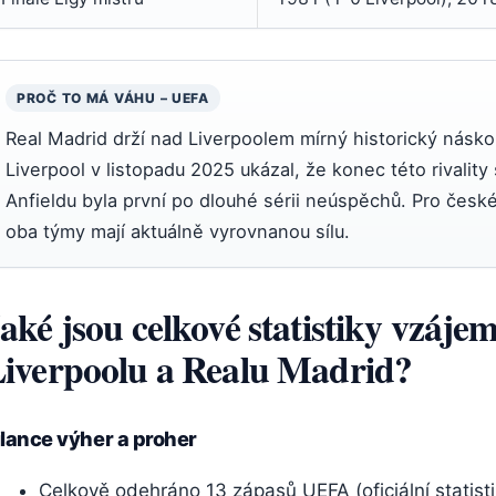
PROČ TO MÁ VÁHU – UEFA
Real Madrid drží nad Liverpoolem mírný historický náskok
Liverpool v listopadu 2025 ukázal, že konec této rivality
Anfieldu byla první po dlouhé sérii neúspěchů. Pro české
oba týmy mají aktuálně vyrovnanou sílu.
aké jsou celkové statistiky vzáj
iverpoolu a Realu Madrid?
ilance výher a proher
Celkově odehráno 13 zápasů UEFA (oficiální statisti