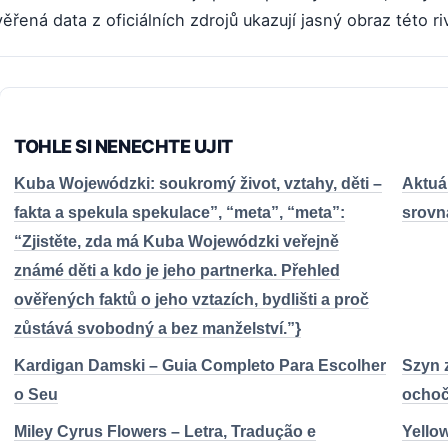
ěřená data z oficiálních zdrojů ukazují jasný obraz této riv
TOHLE SI NENECHTE UJIT
Kuba Wojewódzki: soukromý život, vztahy, děti –
Aktuál
fakta a spekula spekulace”, “meta”, “meta”:
srovn
“Zjistěte, zda má Kuba Wojewódzki veřejně
známé děti a kdo je jeho partnerka. Přehled
ověřených faktů o jeho vztazích, bydlišti a proč
zůstává svobodný a bez manželství.”}
Kardigan Damski – Guia Completo Para Escolher
Szyn 
o Seu
ochoče
Miley Cyrus Flowers – Letra, Tradução e
Yello