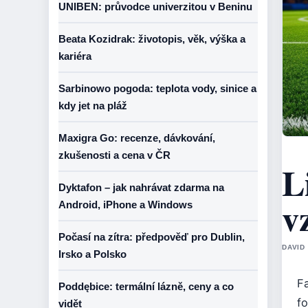
UNIBEN: průvodce univerzitou v Beninu
Beata Kozidrak: životopis, věk, výška a
kariéra
Sarbinowo pogoda: teplota vody, sinice a
kdy jet na pláž
Maxigra Go: recenze, dávkování,
zkušenosti a cena v ČR
L
Dyktafon – jak nahrávat zdarma na
v
Android, iPhone a Windows
Počasí na zítra: předpověď pro Dublin,
DAVID
Irsko a Polsko
Fa
Poddębice: termální lázně, ceny a co
f
vidět