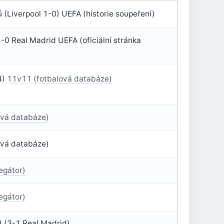
ů (Liverpool 1-0) UEFA (historie soupeření)
1-0 Real Madrid UEFA (oficiální stránka
4)
11v11 (fotbalová databáze)
ová databáze)
ová databáze)
egátor)
egátor)
8 (3-1 Real Madrid)