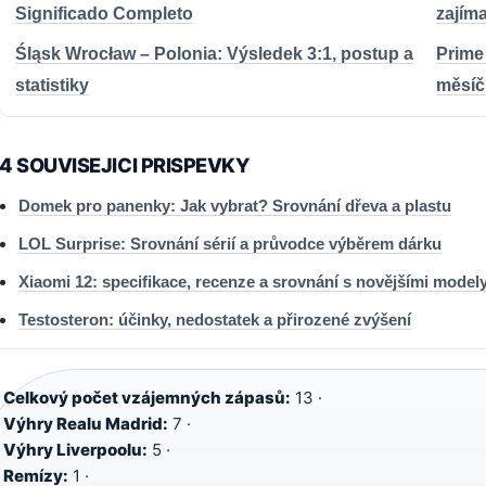
Significado Completo
zajím
Śląsk Wrocław – Polonia: Výsledek 3:1, postup a
Prime
statistiky
měsíč
4 SOUVISEJICI PRISPEVKY
Domek pro panenky: Jak vybrat? Srovnání dřeva a plastu
LOL Surprise: Srovnání sérií a průvodce výběrem dárku
Xiaomi 12: specifikace, recenze a srovnání s novějšími model
Testosteron: účinky, nedostatek a přirozené zvýšení
Celkový počet vzájemných zápasů:
13 ·
Výhry Realu Madrid:
7 ·
Výhry Liverpoolu:
5 ·
Remízy:
1 ·