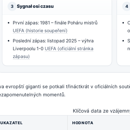
Sygnał osi czasu
3
4
První zápas: 1981 – finále Poháru mistrů
O
UEFA (historie soupeření)
o
Poslední zápas: listopad 2025 – výhra
S
Liverpoolu 1-0
UEFA (oficiální stránka
n
zápasu)
a evropští giganti se potkali třináctkrát v oficiálních sout
ezapomenutelných momentů.
Klíčová data ze vzájem
UKAZATEL
HODNOTA