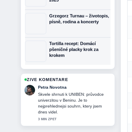
Grzegorz Turnau – životopis,
písně, rodina a koncerty
Tortilla recept: Domácí
pšeničné placky krok za
krokem
ZIVE KOMENTARE
Jakub Dvorak
Sleduji Citroen Berlingo na OLX:
Průvodce nákupem ojetého... pozorne
a ocehuji vyvazeny ton.
5 MIN ZPET