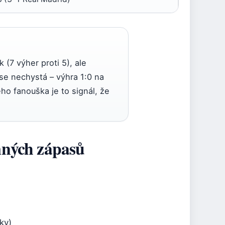
 (7 výher proti 5), ale
 se nechystá – výhra 1:0 na
ho fanouška je to signál, že
emných zápasů
ky)