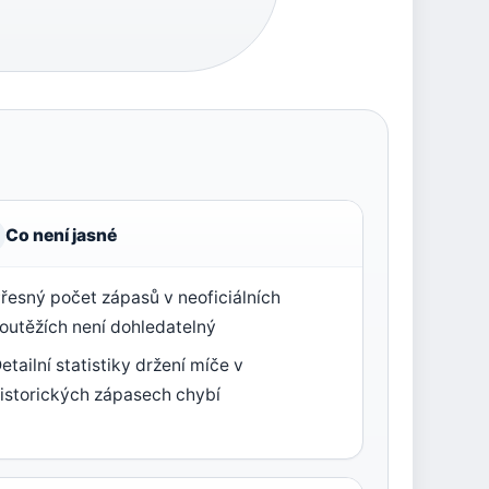
Co není jasné
řesný počet zápasů v neoficiálních
outěžích není dohledatelný
etailní statistiky držení míče v
istorických zápasech chybí