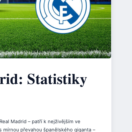
id: Statistiky
eal Madrid – patří k nejživějším ve
 s mírnou převahou španělského giganta –