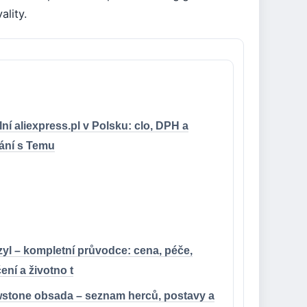
ality.
ní aliexpress.pl v Polsku: clo, DPH a
ání s Temu
zyl – kompletní průvodce: cena, péče,
ní a životno t
wstone obsada – seznam herců, postavy a