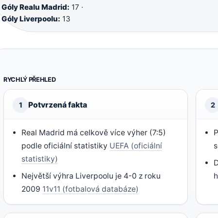
Góly Realu Madrid:
17 ·
Góly Liverpoolu:
13
RYCHLÝ PŘEHLED
Potvrzená fakta
1
2
Real Madrid má celkově více výher (7:5)
P
podle oficiální statistiky
UEFA (oficiální
s
statistiky)
D
Největší výhra Liverpoolu je 4-0 z roku
h
2009
11v11 (fotbalová databáze)