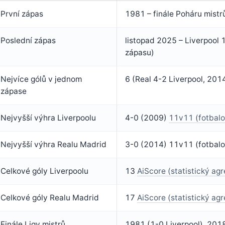
První zápas
1981 – finále Poháru mistr
Poslední zápas
listopad 2025 – Liverpool 
zápasu)
Nejvíce gólů v jednom
6 (Real 4-2 Liverpool, 201
zápase
Nejvyšší výhra Liverpoolu
4-0 (2009)
11v11 (fotbal
Nejvyšší výhra Realu Madrid
3-0 (2014) 11v11 (fotbal
Celkové góly Liverpoolu
13
AiScore (statistický agr
Celkové góly Realu Madrid
17
AiScore (statistický agr
Finále Ligy mistrů
1981 (1-0 Liverpool), 201