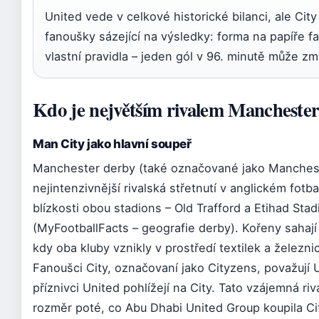
United vede v celkové historické bilanci, ale Cit
fanoušky sázející na výsledky: forma na papíře fa
vlastní pravidla – jeden gól v 96. minutě může zm
Kdo je největším rivalem Manchester
Man City jako hlavní soupeř
Manchester derby (také označované jako Manchest
nejintenzivnější rivalská střetnutí v anglickém fotb
blízkosti obou stadions – Old Trafford a Etihad Sta
(MyFootballFacts – geografie derby). Kořeny sahaj
kdy oba kluby vznikly v prostředí textilek a železni
Fanoušci City, označovaní jako Cityzens, považují U
příznivci United pohlížejí na City. Tato vzájemná riv
rozměr poté, co Abu Dhabi United Group koupila Ci