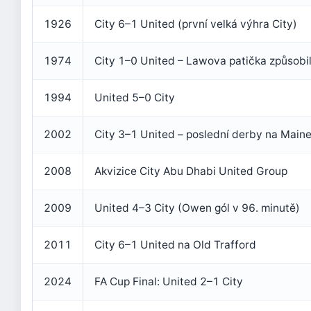
1926
City 6–1 United (první velká výhra City)
1974
City 1–0 United – Lawova patička způsobi
1994
United 5–0 City
2002
City 3–1 United – poslední derby na Main
2008
Akvizice City Abu Dhabi United Group
2009
United 4–3 City (Owen gól v 96. minutě)
2011
City 6–1 United na Old Trafford
2024
FA Cup Final: United 2–1 City