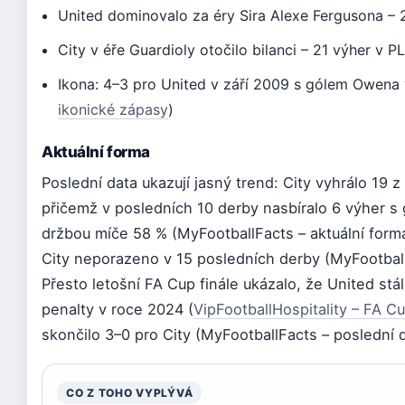
United dominovalo za éry Sira Alexe Fergusona – 
City v éře Guardioly otočilo bilanci – 21 výher v P
Ikona: 4–3 pro United v září 2009 s gólem Owena 
ikonické zápasy
)
Aktuální forma
Poslední data ukazují jasný trend: City vyhrálo 19
přičemž v posledních 10 derby nasbíralo 6 výher 
držbou míče 58 % (MyFootballFacts – aktuální forma
City neporazeno v 15 posledních derby (MyFootball
Přesto letošní FA Cup finále ukázalo, že United stá
penalty v roce 2024 (
VipFootballHospitality – FA C
skončilo 3–0 pro City (MyFootballFacts – poslední 
CO Z TOHO VYPLÝVÁ