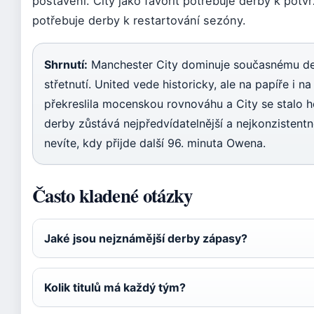
postavení. City jako favorit potřebuje derby k potv
potřebuje derby k restartování sezóny.
Shrnutí:
Manchester City dominuje současnému derb
střetnutí. United vede historicky, ale na papíře i n
překreslila mocenskou rovnováhu a City se stalo
derby zůstává nejpředvídatelnější a nejkonzistentn
nevíte, kdy přijde další 96. minuta Owena.
Často kladené otázky
Jaké jsou nejznámější derby zápasy?
Kolik titulů má každý tým?