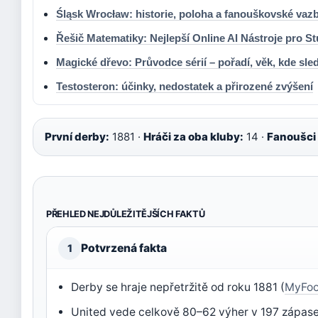
Śląsk Wrocław: historie, poloha a fanouškovské vaz
Řešič Matematiky: Nejlepší Online AI Nástroje pro S
Magické dřevo: Průvodce sérií – pořadí, věk, kde sled
Testosteron: účinky, nedostatek a přirozené zvýšení
První derby:
1881 ·
Hráči za oba kluby:
14 ·
Fanoušci 
PŘEHLED NEJDŮLEŽITĚJŠÍCH FAKTŮ
Potvrzená fakta
1
Derby se hraje nepřetržitě od roku 1881 (
MyFoot
United vede celkově 80–62 výher v 197 zápase