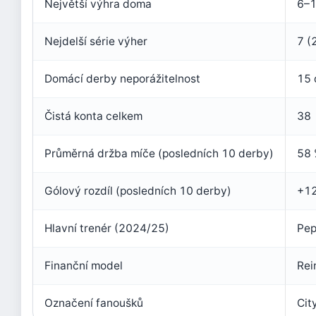
Největší výhra doma
6–1
Nejdelší série výher
7 (
Domácí derby neporážitelnost
15 
Čistá konta celkem
38
Průměrná držba míče (posledních 10 derby)
58
Gólový rozdíl (posledních 10 derby)
+1
Hlavní trenér (2024/25)
Pep
Finanční model
Rei
Označení fanoušků
Cit