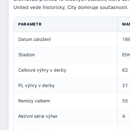
United vede historicky, City dominuje současnosti.
PARAMETR
MA
Datum založení
188
Stadion
Eti
Celkové výhry v derby
62
PL výhry v derby
21
Remízy celkem
55
Aktivní série výher
4