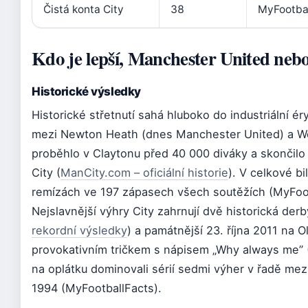
Čistá konta City
38
MyFootba
Kdo je lepší, Manchester United neb
Historické výsledky
Historické střetnutí sahá hluboko do industriální é
mezi Newton Heath (dnes Manchester United) a W
proběhlo v Claytonu před 40 000 diváky a skončilo 
City (
ManCity.com – oficiální historie
). V celkové b
remízách ve 197 zápasech všech soutěžích (MyFoot
Nejslavnější výhry City zahrnují dvě historická derb
rekordní výsledky
) a památnější 23. října 2011 na Ol
provokativním tričkem s nápisem „Why always me” 
na oplátku dominovali sérií sedmi výher v řadě mez
1994 (MyFootballFacts).