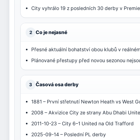
City vyhrálo 19 z posledních 30 derby v Premie
Co je nejasné
2
Přesné aktuální bohatství obou klubů v reálném
Plánované přestupy před novou sezonou nejso
Časová osa derby
3
1881 – První střetnutí Newton Heath vs West G
2008 – Akvizice City ze strany Abu Dhabi Unit
2011-10-23 – City 6–1 United na Old Trafford
2025-09-14 – Poslední PL derby