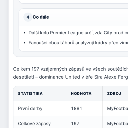
Co dále
4
Další kolo Premier League určí, zda City prodlou
Fanoušci obou táborů analyzují kádry před z
Celkem 197 vzájemných zápasů ve všech soutěžích u
desetiletí – dominance United v éře Sira Alexe Fer
STATISTIKA
HODNOTA
ZDROJ
První derby
1881
MyFootba
Celkové zápasy
197
MyFootba