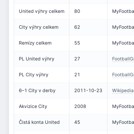
United výhry celkem
80
MyFootba
City výhry celkem
62
MyFootba
Remízy celkem
55
MyFootba
PL United výhry
27
Football
PL City výhry
21
Football
6–1 City v derby
2011-10-23
Wikipedia
Akvizice City
2008
MyFootba
Čistá konta United
45
MyFootba