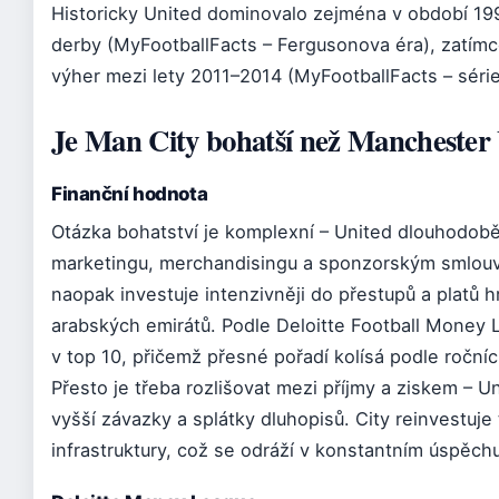
Historicky United dominovalo zejména v období 19
derby (MyFootballFacts – Fergusonova éra), zatímco
výher mezi lety 2011–2014 (MyFootballFacts – série
Je Man City bohatší než Manchester
Finanční hodnota
Otázka bohatství je komplexní – United dlouhodobě
marketingu, merchandisingu a sponzorským smlou
naopak investuje intenzivněji do přestupů a platů h
arabských emirátů. Podle Deloitte Football Money L
v top 10, přičemž přesné pořadí kolísá podle roční
Přesto je třeba rozlišovat mezi příjmy a ziskem – Un
vyšší závazky a splátky dluhopisů. City reinvestuje
infrastruktury, což se odráží v konstantním úspěch