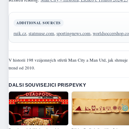
ADDITIONAL SOURCES
ruik.cz
,
statmuse.com
,
sportingnews.com
,
worldsoccershop.c
V historii 198 vzájemných střetů Man City a Man Utd, jak shrnuje
trend od 2010.
DALSI SOUVISEJICI PRISPEVKY