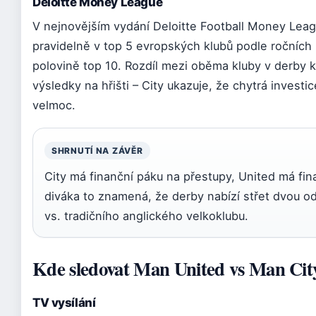
Deloitte Money League
V nejnovějším vydání Deloitte Football Money Leag
pravidelně v top 5 evropských klubů podle ročních 
polovině top 10. Rozdíl mezi oběma kluby v derby 
výsledky na hřišti – City ukazuje, že chytrá investi
velmoc.
SHRNUTÍ NA ZÁVĚR
City má finanční páku na přestupy, United má fin
diváka to znamená, že derby nabízí střet dvou od
vs. tradičního anglického velkoklubu.
Kde sledovat Man United vs Man City
TV vysílání