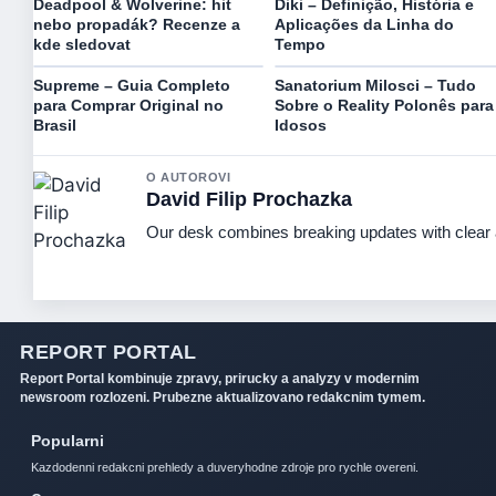
Deadpool & Wolverine: hit
Diki – Definição, História e
nebo propadák? Recenze a
Aplicações da Linha do
kde sledovat
Tempo
Supreme – Guia Completo
Sanatorium Milosci – Tudo
para Comprar Original no
Sobre o Reality Polonês para
Brasil
Idosos
O AUTOROVI
David Filip Prochazka
Our desk combines breaking updates with clear a
REPORT PORTAL
Report Portal kombinuje zpravy, prirucky a analyzy v modernim
newsroom rozlozeni. Prubezne aktualizovano redakcnim tymem.
Popularni
Kazdodenni redakcni prehledy a duveryhodne zdroje pro rychle overeni.