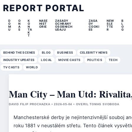
REPORT PORTAL
D
O
K
NASE
ZASADY
ZASA
NEW
B
O
N
O
HIST
OCHRANY
DY
SLE
L
M
A
N
ORIE
OSOBNICH
COOKI
TTE
O
U
S
TA
UDAJU
ES
R
G
K
T
BEHIND THE SCENES
BLOG
BUSINESS
CELEBRITY NEWS
INDUSTRY UPDATES
LOCAL
MOVIE CASTS
POLITICS
TECH
TV CASTS
WORLD
Man City – Man Utd: Rivalita,
DAVID FILIP PROCHAZKA • 2026-05-04 • OVERIL TOMAS SVOBODA
Manchesterské derby je nejintenzivnější souboj angl
roku 1881 v neustálém střetu. Tento článek vysvětlu