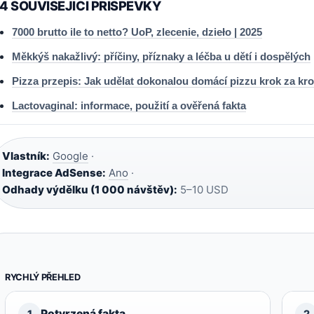
4 SOUVISEJICI PRISPEVKY
7000 brutto ile to netto? UoP, zlecenie, dzieło | 2025
Měkkýš nakažlivý: příčiny, příznaky a léčba u dětí i dospělých
Pizza przepis: Jak udělat dokonalou domácí pizzu krok za kr
Lactovaginal: informace, použití a ověřená fakta
Vlastník:
Google
·
Integrace AdSense:
Ano
·
Odhady výdělku (1 000 návštěv):
5–10 USD
RYCHLÝ PŘEHLED
Potvrzená fakta
1
2