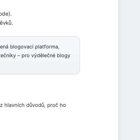
ode).
pěvků.
řená blogovací platforma,
tečníky – pro výdělečné blogy
 z hlavních důvodů, proč ho