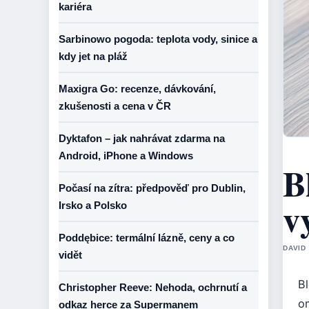
kariéra
Sarbinowo pogoda: teplota vody, sinice a
kdy jet na pláž
Maxigra Go: recenze, dávkování,
zkušenosti a cena v ČR
Dyktafon – jak nahrávat zdarma na
Android, iPhone a Windows
B
Počasí na zítra: předpověď pro Dublin,
v
Irsko a Polsko
Poddębice: termální lázně, ceny a co
DAVID
vidět
B
Christopher Reeve: Nehoda, ochrnutí a
o
odkaz herce za Supermanem