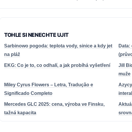
TOHLE SI NENECHTE UJIT
Sarbinowo pogoda: teplota vody, sinice a kdy jet
Data: 
na pláž
(prův
EKG: Co je to, co odhalí, a jak probíhá vyšetření
Jill B
muže
Miley Cyrus Flowers – Letra, Tradução e
Azycy
Significado Completo
inter
Mercedes GLC 2025: cena, výroba ve Finsku,
Aktuál
tažná kapacita
srovn