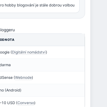
ro hobby blogování je stále dobrou volbou
Bloggeru
ODNOTA
oogle (
Digitální nomádství
)
darma
dSense (
Webnode
)
no (Android)
–10 USD (
Converso
)