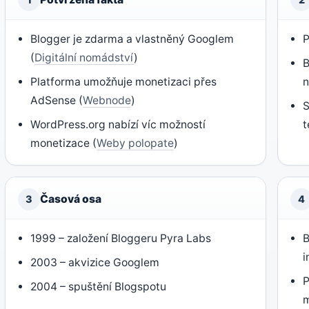
Blogger je zdarma a vlastněný Googlem
P
(
Digitální nomádství
)
B
Platforma umožňuje monetizaci přes
n
AdSense (
Webnode
)
S
WordPress.org nabízí víc možností
monetizace (
Weby polopate
)
Časová osa
3
4
1999 – založení Bloggeru Pyra Labs
B
i
2003 – akvizice Googlem
P
2004 – spuštění Blogspotu
m