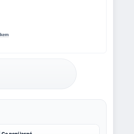
okem
Co není jasné