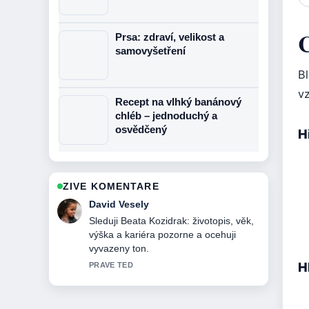
C
Prsa: zdraví, velikost a
samovyšetření
Bl
v
Recept na vlhký banánový
chléb – jednoduchý a
osvědčený
Hi
ZIVE KOMENTARE
Anna Novakova
Uzitecny kontext k Fielmann: doba
výroby, dodání a přehled poboček.
Prosim pokracujte v prubeznych
aktualizacich.
H
3 MIN ZPET