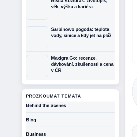
Beata Kozidrak: životopis,
věk, výška a kariéra
Sarbinowo pogoda: teplota
vody, sinice a kdy jet na pláž
Maxigra Go: recenze,
dávkování, zkušenosti a cena
v ČR
PROZKOUMAT TEMATA
Behind the Scenes
Blog
Business