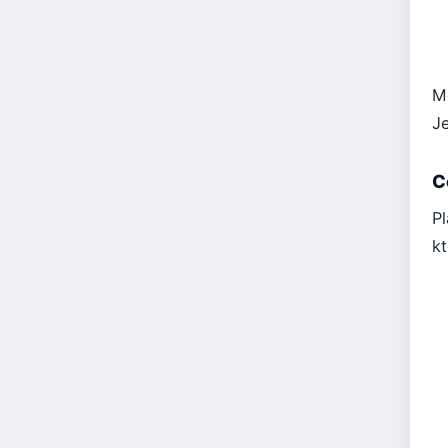
M
J
C
Pl
kt