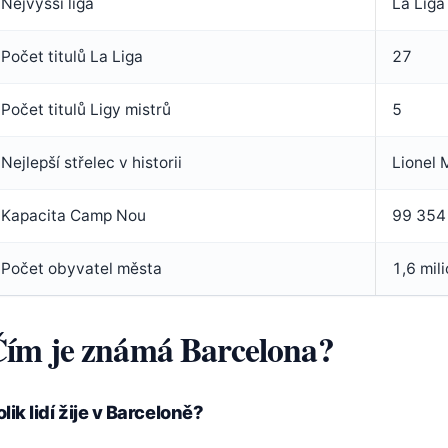
Nejvyšší liga
La Liga
Počet titulů La Liga
27
Počet titulů Ligy mistrů
5
Nejlepší střelec v historii
Lionel 
Kapacita Camp Nou
99 354 
Počet obyvatel města
1,6 mil
ím je známá Barcelona?
lik lidí žije v Barceloně?