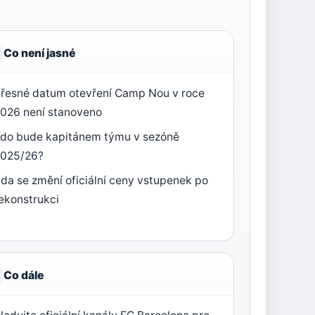
Co není jasné
řesné datum otevření Camp Nou v roce
026 není stanoveno
do bude kapitánem týmu v sezóně
2025/26?
da se změní oficiální ceny vstupenek po
ekonstrukci
Co dále