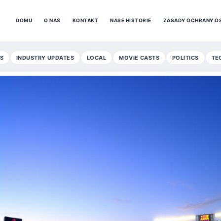
DOMU
O NAS
KONTAKT
NASE HISTORIE
ZASADY OCHRANY O
S
INDUSTRY UPDATES
LOCAL
MOVIE CASTS
POLITICS
TE