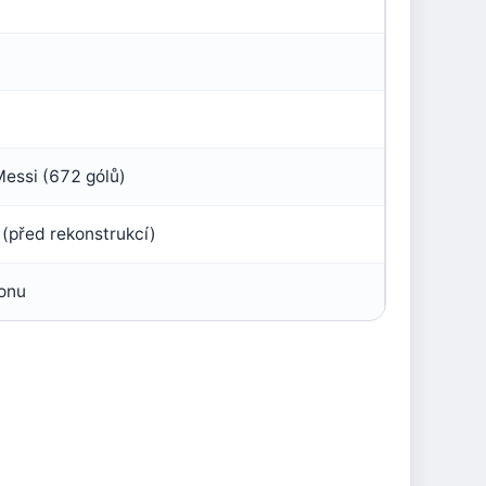
Messi (672 gólů)
(před rekonstrukcí)
ionu