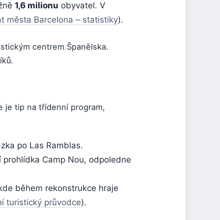
ižně
1,6 milionu
obyvatel. V
t města Barcelona – statistiky
).
ristickým centrem Španělska.
íků.
 je tip na třídenní program,
házka po Las Ramblas.
í prohlídka Camp Nou, odpoledne
 kde během rekonstrukce hraje
ní turistický průvodce
).