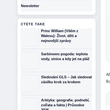
Newsletter
CTETE TAKE
Princ William (Vilém z
Walesu): Život, děti a
nejnovější zprávy
Sarbinowo pogoda: teplota
vody, sinice a kdy jet na pláž
Ať
Sledování GLS – Jak sledovat
B
zásilku krok za krokem
Arktyka: geografie, podnebí,
zvířata a fakta | Průvodce
2025