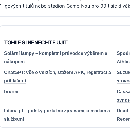
 ligových titulů nebo stadion Camp Nou pro 99 tisíc divá
TOHLE SI NENECHTE UJIT
Solární lampy – kompletní průvodce výběrem a
Spodn
nákupem
Athle
ChatGPT: vše o verzích, stažení APK, registraci a
Suzuk
přihlášení
srovn
brunei
Cassan
synd
Interia.pl – polský portál se zprávami, e-mailem a
Deadp
službami
Recen