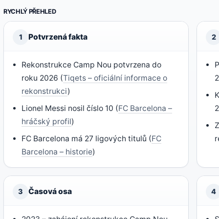
RYCHLÝ PŘEHLED
Potvrzená fakta
1
2
Rekonstrukce Camp Nou potvrzena do
P
roku 2026 (
Tiqets – oficiální informace o
2
rekonstrukci
)
K
Lionel Messi nosil číslo 10 (
FC Barcelona –
hráčský profil
)
Z
FC Barcelona má 27 ligových titulů (
FC
r
Barcelona – historie
)
Časová osa
3
4