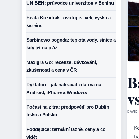
UNIBEN: průvodce univerzitou v Beninu
Beata Kozidrak: životopis, věk, výška a
kariéra
Sarbinowo pogoda: teplota vody, sinice a
kdy jet na pláž
Maxigra Go: recenze, dávkování,
zkušenosti a cena v ČR
B
Dyktafon – jak nahrávat zdarma na
v
Android, iPhone a Windows
Počasí na zítra: předpověď pro Dublin,
DAVID
Irsko a Polsko
K
Poddębice: termální lázně, ceny a co
b
vidět