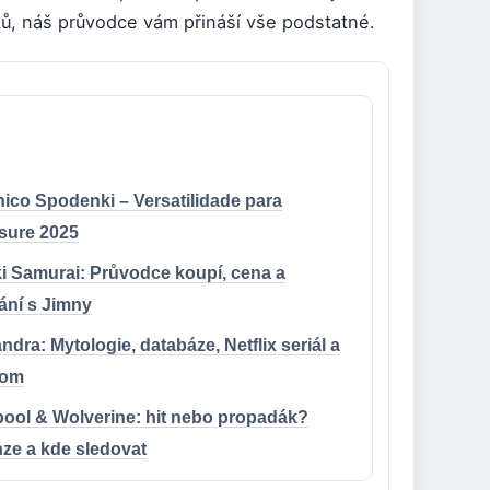
ků, náš průvodce vám přináší vše podstatné.
ico Spodenki – Versatilidade para
isure 2025
i Samurai: Průvodce koupí, cena a
ání s Jimny
dra: Mytologie, databáze, Netflix seriál a
rom
ool & Wolverine: hit nebo propadák?
ze a kde sledovat