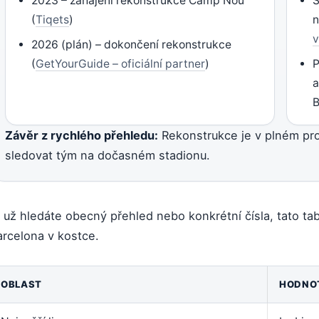
2023 – zahájení rekonstrukce Camp Nou
S
(
Tiqets
)
n
v
2026 (plán) – dokončení rekonstrukce
(
GetYourGuide – oficiální partner
)
P
a
B
Závěr z rychlého přehledu:
Rekonstrukce je v plném pro
sledovat tým na dočasném stadionu.
 už hledáte obecný přehled nebo konkrétní čísla, tato tab
arcelona v kostce.
OBLAST
HODNO