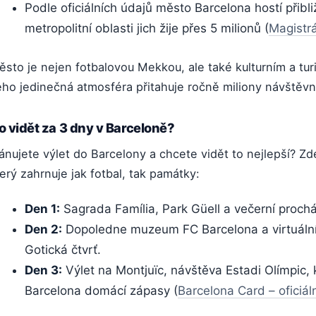
Podle oficiálních údajů město Barcelona hostí přibl
metropolitní oblasti jich žije přes 5 milionů (
Magistrá
ěsto je nejen fotbalovou Mekkou, ale také kulturním a tu
eho jedinečná atmosféra přitahuje ročně miliony návštěvn
o vidět za 3 dny v Barceloně?
ánujete výlet do Barcelony a chcete vidět to nejlepší? Zde
erý zahrnuje jak fotbal, tak památky:
Den 1:
Sagrada Família, Park Güell a večerní proc
Den 2:
Dopoledne muzeum FC Barcelona a virtuáln
Gotická čtvrť.
Den 3:
Výlet na Montjuïc, návštěva Estadi Olímpic,
Barcelona domácí zápasy (
Barcelona Card – oficiál