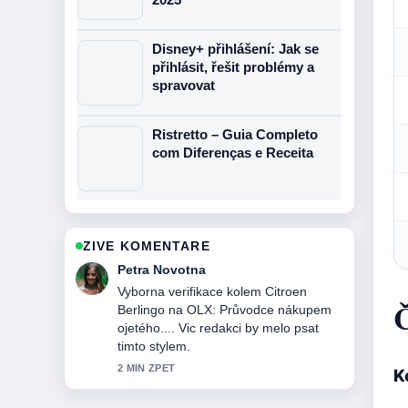
Disney+ přihlášení: Jak se
přihlásit, řešit problémy a
spravovat
Ristretto – Guia Completo
com Diferenças e Receita
ZIVE KOMENTARE
Jakub Dvorak
Skvele shrnuti k Fielmann: doba
Č
výroby, dodání a přehled poboček. Je
to nejprehlednejsi souhrn, ktery jsem
dnes videl.
4 MIN ZPET
Ko